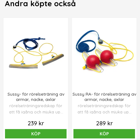
Andra köpte också
Sussy- för rörelseträning av
Sussy RA- för rörelseträning av
armar, nacke, axlar
armar, nacke, axlar
rörelseträningsredskap för
rörelseträningsredskap för
att få igång och mjuka upp
att få igång och mjuka upp
muskler och leder.
muskler och leder.
239 kr
289 kr
KÖP
KÖP