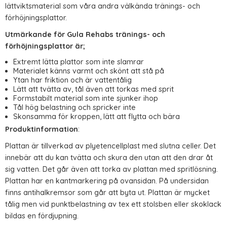
lättviktsmaterial som våra andra välkända tränings- och
förhöjningsplattor.
Utmärkande för Gula Rehabs tränings- och
förhöjningsplattor är;
Extremt lätta plattor som inte slamrar
Materialet känns varmt och skönt att stå på
Ytan har friktion och är vattentålig
Lätt att tvätta av, tål även att torkas med sprit
Formstabilt material som inte sjunker ihop
Tål hög belastning och spricker inte
Skonsamma för kroppen, lätt att flytta och bära
Produktinformation
:
Plattan är tillverkad av plyetencellplast med slutna celler. Det
innebär att du kan tvätta och skura den utan att den drar åt
sig vatten. Det går även att torka av plattan med spritlösning.
Plattan har en kantmarkering på ovansidan. På undersidan
finns antihalkremsor som går att byta ut. Plattan är mycket
tålig men vid punktbelastning av tex ett stolsben eller skoklack
bildas en fördjupning.