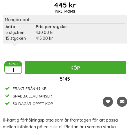
445 kr
INKL. MOMS
Mängdrabatt
Antal
Pris per stycke
5 stycken
430.00 kr
15 stycken
415.00 kr
antal:
KÖP
5145
FRAKT FRÅN 49 KR
SNABBA LEVERANSER
30 DAGAR ÖPPET KÖP
8-kantig förhöjningsplatta som är framtagen för att passa
mellan fotbladen på en rullstol. Plattan är i samma starka