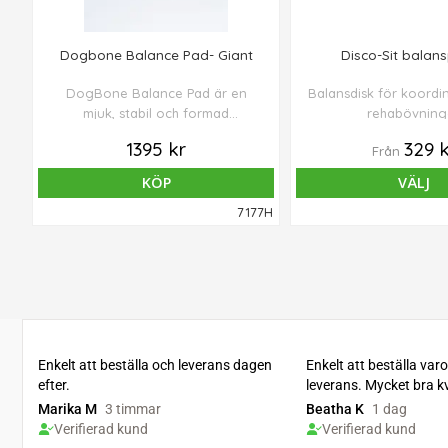
Dogbone Balance Pad- Giant
Disco-Sit balans
DogBone Balance Pad är en
Balansdisk för koordi
mjuk, stabil och formad
rehabövninga
balansplattform som hjälper
1395 kr
329 k
Från
hunden att träna styrka, balans
och kroppskontroll på ett tryggt
KÖP
VÄLJ
och skonsamt sätt. Den passar
7177H
lika bra för aktiva hundar som för
rehab, seniorer och valpar. Med
två olika ytor, justerbar stabilitet
och flera enkla sätt att variera
övningarna, blir DogBone ett
mångsidigt träningsredskap för
både vardag och klinik.