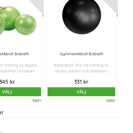
tikboll Bobath
Gymnastikboll Bobath
ör träning av styrka,
Balansboll. Bra vid träning av
stabilitet i kroppen.
styrka, balans och stabilitet i
kroppen.
345 kr
331 kr
VÄLJ
VÄLJ
5601
5602
er