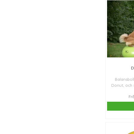
D
Balansbol
Donut, och 
all
Fr