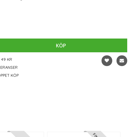
KÖP
 49 KR
VERANSER
PPET KÖP