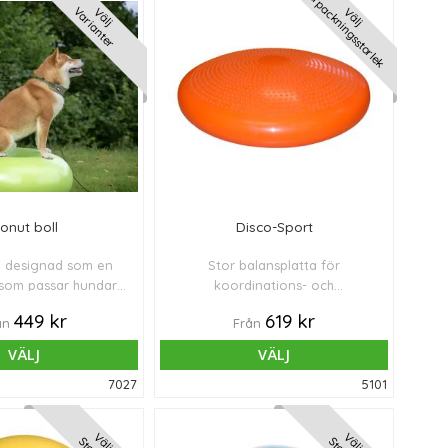
Förpackningsstorlek
Varianter
Välj
Välj
onut boll
Disco-Sport
l designad som en
Stor balansplatta för
som passar hundar i
koordinations- och
a storlekar!
rehabövningar.
449 kr
619 kr
ån
Från
VÄLJ
VÄLJ
7027
5101
Välj
Välj