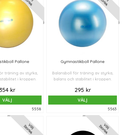
Storlek
Storlek
ikboll Pallone
Gymnastikboll Pallone
ör träning av styrka,
Balansboll för träning av styrka,
stabilitet i kroppen.
balans och stabilitet i kroppen.
354 kr
295 kr
VÄLJ
VÄLJ
5558
5563
Välj
Välj
Storlek
Storlek