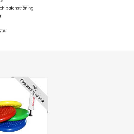
ar
ch balansträning
g
kter
Förpackningsstorlek
Välj