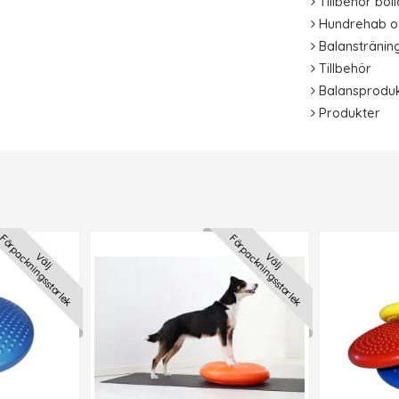
Tillbehör boll
Hundrehab o
Balanstränin
Tillbehör
Balansprodu
Produkter
Förpackningsstorlek
Förpackningsstorlek
Välj
Välj