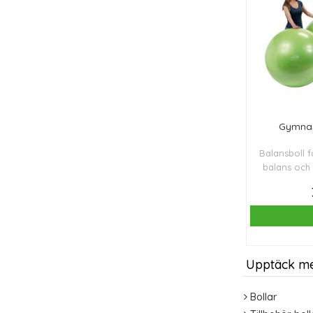
Gymnas
Balansboll f
balans och 
Upptäck m
Bollar