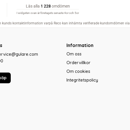
s
Information
Om oss
service@gulare.com
00
Ordervillkor
Om cookies
köp
Integritetspolicy