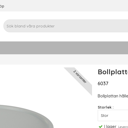
köp
Bollplatt
2 varianter
6037
Bollplattan håll
Storlek :
I lager
Leveran