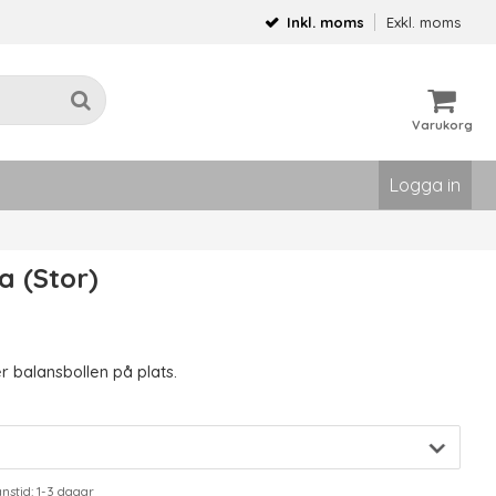
Inkl. moms
Exkl. moms
Varukorg
Logga in
a (Stor)
er balansbollen på plats.
stid: 1-3 dagar