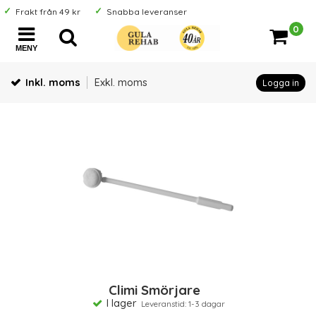
Frakt från 49 kr
Snabba leveranser
0
MENY
Inkl. moms
Exkl. moms
Logga in
Climi Smörjare
I lager
Leveranstid: 1-3 dagar