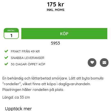
175 kr
INKL. MOMS
antal:
KÖP
5953
FRAKT FRÅN 49 KR
SNABBA LEVERANSER
30 DAGAR ÖPPET KÖP
En behändig och lättarbetad smörjare. Lätt att byta bomulls
"rondeller", vilket finns att köpa i dagligvaruhandeln.
Plastringen håller rondellen på plats.
Längd: ca 33 cm
Upptäck mer