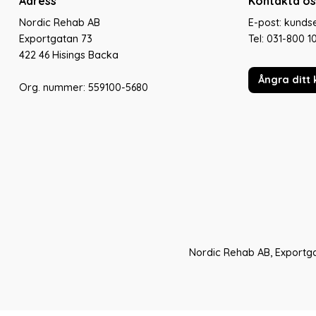
Adress
Kontakta os
Nordic Rehab AB
E-post: kund
Exportgatan 73
Tel:
031-800 1
422 46 Hisings Backa
Ångra ditt 
Org. nummer: 559100-5680
Nordic Rehab AB, Exportga