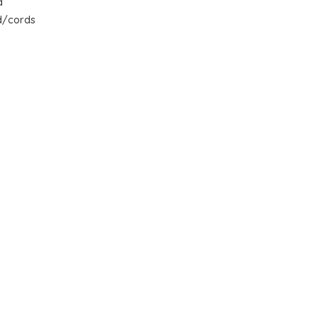
a
d/cords