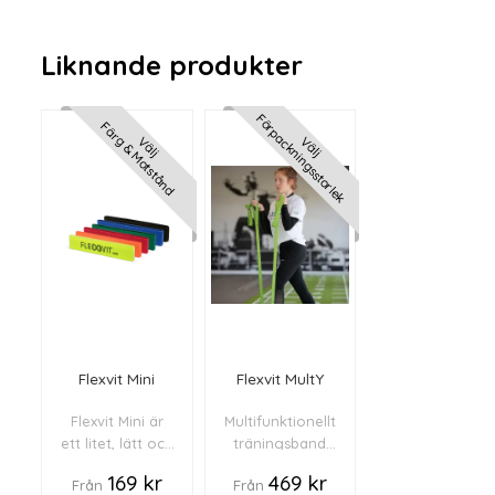
Liknande produkter
Förpackningsstorlek
Färg & Motstånd
Välj
Välj
Flexvit Mini
Flexvit MultY
Flexvit Mini är
Multifunktionellt
ett litet, lätt och
träningsband
praktisk
anpassad för
169 kr
469 kr
Från
Från
träningsband.
barn och