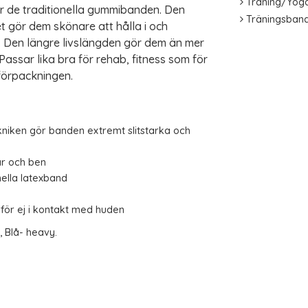
Träning/Yog
r de traditionella gummibanden. Den
Träningsban
t gör dem skönare att hålla i och
 Den längre livslängden gör dem än mer
Passar lika bra för rehab, fitness som för
 förpackningen.
kniken gör banden extremt slitstarka och
ar och ben
onella latexband
för ej i kontakt med huden
, Blå- heavy.