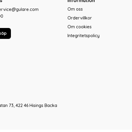
s
Information
Om oss
service@gulare.com
00
Ordervillkor
Om cookies
köp
Integritetspolicy
tan 73, 422 46 Hisings Backa