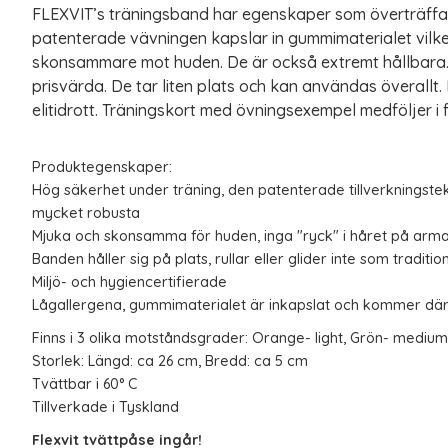
FLEXVIT’s träningsband har egenskaper som överträffa
patenterade vävningen kapslar in gummimaterialet vilke
skonsammare mot huden. De är också extremt hållbara.
prisvärda. De tar liten plats och kan användas överallt. 
elitidrott. Träningskort med övningsexempel medföljer i
Produktegenskaper:
Hög säkerhet under träning, den patenterade tillverkningste
mycket robusta
Mjuka och skonsamma för huden, inga "ryck" i håret på arm
Banden håller sig på plats, rullar eller glider inte som traditi
Miljö- och hygiencertifierade
Lågallergena, gummimaterialet är inkapslat och kommer där
Finns i 3 olika motståndsgrader: Orange- light, Grön- medium
Storlek: Längd: ca 26 cm, Bredd: ca 5 cm
Tvättbar i 60° C
Tillverkade i Tyskland
Flexvit
tvättpåse ingår!