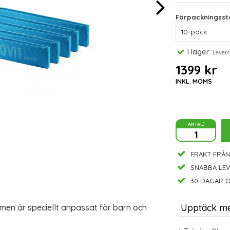
Förpackningssto
I lager
Leveran
1399 kr
INKL. MOMS
antal:
FRAKT FRÅN
SNABBA LE
30 DAGAR Ö
Upptäck m
en är speciellt anpassat för barn och