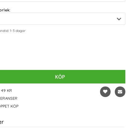
rlek:
stid: 1-3 dagar
KÖP
 49 KR
VERANSER
PPET KÖP
er