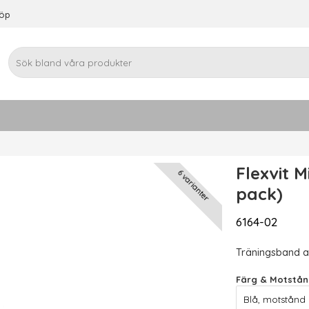
köp
Flexvit 
6 varianter
pack)
6164-02
Träningsband a
Färg & Motstån