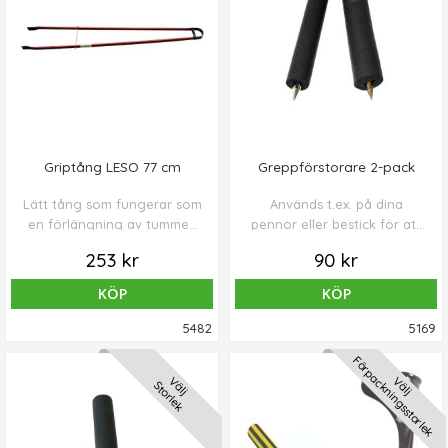
Griptång LESO 77 cm
Greppförstorare 2-pack
Lätt tång som fungerar som
Används t.ex. på dina
en förlängning av tummen
pennor eller bestick för att
och pekfingret.
ge ett större grepp.
253 kr
90 kr
KÖP
KÖP
5482
5169
Förpackningsstorlek
Välj
Välj
Storlek