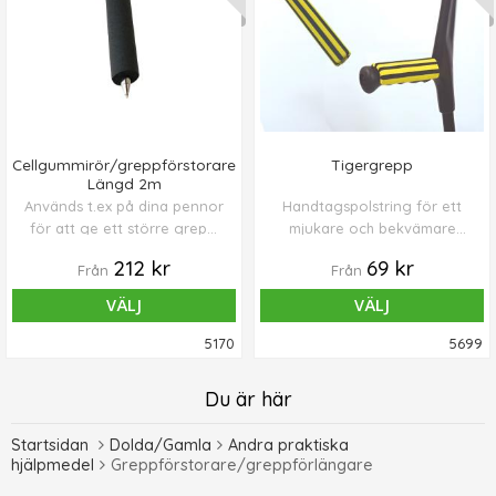
Cellgummirör/greppförstorare
Tigergrepp
Längd 2m
Används t.ex på dina pennor
Handtagspolstring för ett
för att ge ett större grepp.
mjukare och bekvämare
Innermått ca 7 mm.
grepp.
212 kr
69 kr
Från
Från
VÄLJ
VÄLJ
5170
5699
Du är här
Startsidan
Dolda/Gamla
Andra praktiska
hjälpmedel
Greppförstorare/greppförlängare