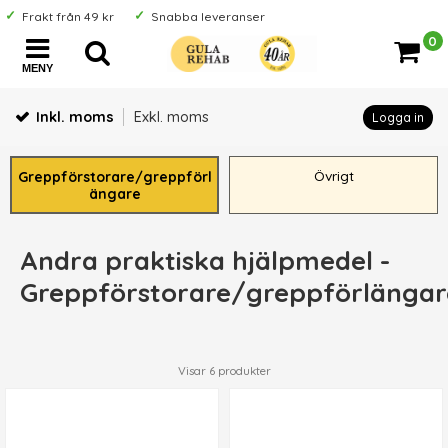
Frakt från 49 kr
Snabba leveranser
0
MENY
Inkl. moms
Exkl. moms
Logga in
Övrigt
Greppförstorare/greppförl
ängare
Andra praktiska hjälpmedel -
Greppförstorare/greppförlängar
Visar
6
produkter