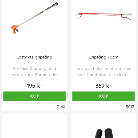
Lättvikts griptång
Griptång 70cm
Praktisk Griptång med
Lätt och bekväm att nå fram
Avtryckare, Förläng din
med. Handtaget är bekvämt
räckvidd med precision och
format med glidstopp och
195 kr
369 kr
kontroll.
har en liten kraftig magnet
som klarar allt från nålar till
KÖP
KÖP
nyckelknippor. Griptången
har knottriga hättor med
7160
5013
hög friktion.