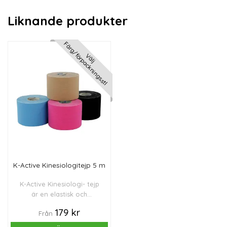
Liknande produkter
Färg/förpacknings.stl
Välj
K-Active Kinesiologitejp 5 m
K-Active Kinesiologi- tejp
är en elastisk och
vattenavvisande
179 kr
Från
självhäftande tejp. Mått: 5
cm x 5 m.