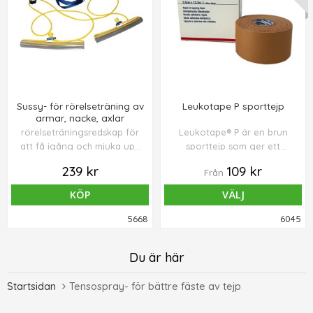
Sussy- för rörelseträning av
Leukotape P sporttejp
armar, nacke, axlar
rörelseträningsredskap för
Leukotape® P är en brun
att få igång och mjuka upp
sporttejp som ger ett
muskler och leder.
mycket starkt stöd och
239 kr
109 kr
Från
effektiv stabilisering av
leder vid hög belastning.
KÖP
VÄLJ
Förpackningen innehåller 1
st tejprulle 3,8 cm x 13,7 m.
5668
6045
Du är här
Startsidan
Tensospray- för bättre fäste av tejp