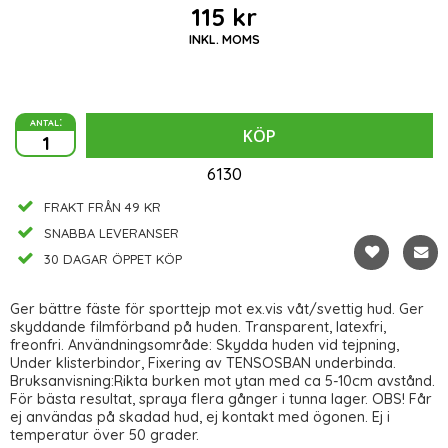
115 kr
INKL. MOMS
antal:
KÖP
6130
FRAKT FRÅN 49 KR
SNABBA LEVERANSER
30 DAGAR ÖPPET KÖP
Ger bättre fäste för sporttejp mot ex.vis våt/svettig hud. Ger
skyddande filmförband på huden. Transparent, latexfri,
freonfri. Användningsområde: Skydda huden vid tejpning,
Under klisterbindor, Fixering av TENSOSBAN underbinda.
Bruksanvisning:Rikta burken mot ytan med ca 5-10cm avstånd.
För bästa resultat, spraya flera gånger i tunna lager. OBS! Får
ej användas på skadad hud, ej kontakt med ögonen. Ej i
temperatur över 50 grader.