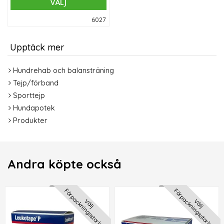
VÄLJ
6027
Upptäck mer
Hundrehab och balansträning
Tejp/förband
Sporttejp
Hundapotek
Produkter
Andra köpte också
Förpackningsstorlek
Förpackningsstorlek
Välj
Välj