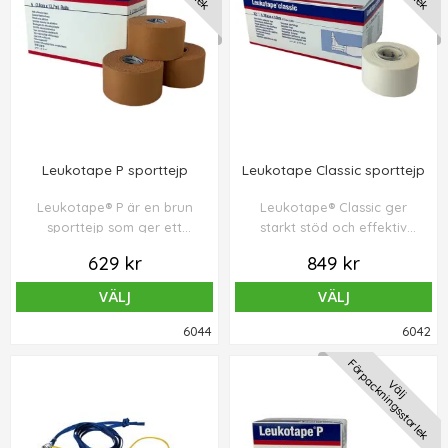
Leukotape P sporttejp
Leukotape Classic sporttejp
Leukotape® P är en brun
Leukotape® Classic ger
sporttejp som ger ett
starkt stöd och effektiv
mycket starkt stöd och
stabilisering av leder vid
629 kr
849 kr
effektiv stabilisering av
hög belastning. Färg: Vit.
leder vid hög belastning.
VÄLJ
VÄLJ
Förpackningen innehåller 6
st tejprulle 3,8 cm x 13,7 m.
6044
6042
Förpackningsstorlek
Välj