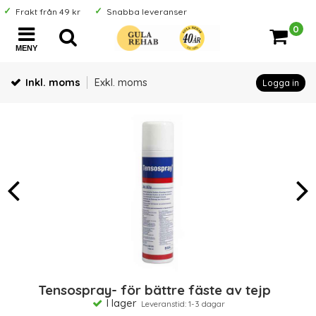
Frakt från 49 kr
Snabba leveranser
0
MENY
Inkl. moms
Exkl. moms
Logga in
Tensospray- för bättre fäste av tejp
I lager
Leveranstid: 1-3 dagar