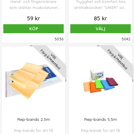
Hand- och fingertränare
Trygghet och komfort hos
som stärker muskulaturen
antihalksockan ”SÄKER” som
och främjar
förhindrar fallolyckor.
59 kr
85 kr
känseluppfattningen samt
finmotoriken.
KÖP
VÄLJ
5036
5042
Färg & Motstånd
Färg & Motstånd
Välj
Välj
Rep-bands 2,5m
Rep-bands 5,5m
Rep-bands för att få
Rep-bands för att få