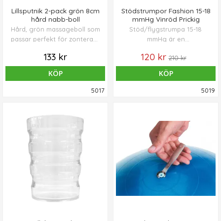
Lillsputnik 2-pack grön 8cm
Stödstrumpor Fashion 15-18
hård nabb-boll
mmHg Vinröd Prickig
Hård, grön massageboll som
Stöd/flygstrumpa 15-18
passar perfekt för zonterapi,
mmHg är en
avkoppling eller för
kompressionsstrumpa av
133 kr
120 kr
210 kr
massage av triggerpunkter
högsta kvalitet. Stickad i
vid myofascial smärta.
ekologisk bomull (56% Eko
KÖP
KÖP
Levereras i 2-pack, trevlig
bomull, 28 % polyamid och
presentförpackning.
16 % elastin).
5017
5019