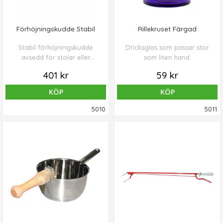
Förhöjningskudde Stabil
Rillekruset Färgad
Stabil förhöjningskudde
Dricksglas som passar stor
avsedd för stolar eller
som liten hand.
fåtöljer.
401 kr
59 kr
KÖP
KÖP
5010
5011