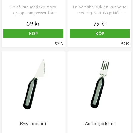
En hållare med två stora
En portabel ask att kunna ta
grepp som passar för
med sig. Vikt 13 gr. Mått:
pipmuggar och LIC-muggen.
56x32x21 mm.
59 kr
79 kr
Klar näsmugg passar också.
KÖP
KÖP
5218
5219
Kniv tjock lätt
Gaffel tjock lätt