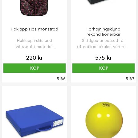
Haklapp Ros-mönstrad
Förhöjningsdyna
rekonditionerbar
Haklapp i slitstarkt
Sittdyna anpassad för
vätsketätt material.
offentliga lokaler, väntrum,
Knäppbar spillficka och
mottagningar där upprepad
220 kr
575 kr
reglerbar halsvidd.
spritdesinfektion krävs.
KÖP
KÖP
5186
5187