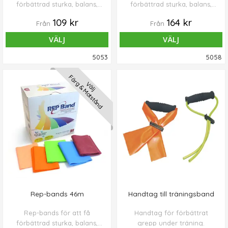
förbättrad styrka, balans,
förbättrad styrka, balans,
flexibilitet och uthållighet.
flexibilitet och uthållighet.
109 kr
164 kr
Från
Från
VÄLJ
VÄLJ
5053
5058
Färg & Motstånd
Välj
Rep-bands 46m
Handtag till träningsband
Rep-bands för att få
Handtag för förbättrat
förbättrad styrka, balans,
grepp under träning.