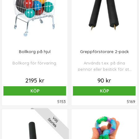
Bollkorg på hjul
Greppförstorare 2-pack
Bollkorg för förvaring.
Används t.ex. på dina
pennor eller bestick för att
ge ett större grepp.
2195 kr
90 kr
KÖP
KÖP
5153
5169
Välj
Storlek