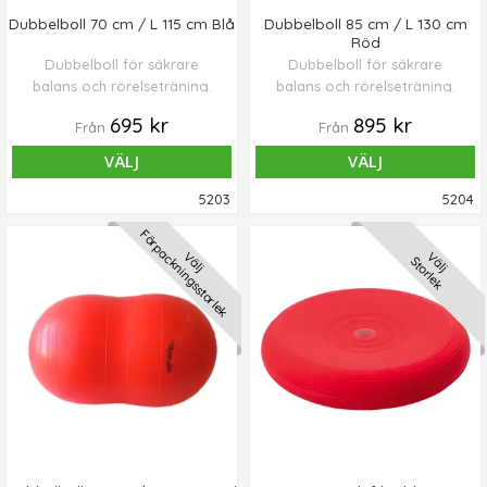
Dubbelboll 70 cm / L 115 cm Blå
Dubbelboll 85 cm / L 130 cm
Röd
Dubbelboll för säkrare
Dubbelboll för säkrare
balans och rörelseträning.
balans och rörelseträning.
695 kr
895 kr
Från
Från
VÄLJ
VÄLJ
5203
5204
Förpackningsstorlek
Välj
Välj
Storlek