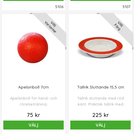
5106
5107
Varianter
Välj
Välj
Färg
Apelsinboll 7cm
Tallrik Sluttande 15,5 cm
Apelsinboll för hand- och
Tallrik sluttande med röd
rörelseträning.
kant. Praktisk tallrik med
sluttande botten, vilket gör
75 kr
225 kr
det lättare att få upp maten
från tallriken.
VÄLJ
VÄLJ