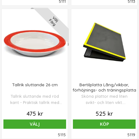
5111
5113
Välj
Färg
Tallrik sluttande 26 cm
Bertilplatta Lång/vikbar,
förhöjnings- och träningsplatta
Tallrik sluttande med röd
Sköna plattor med liten
kant - Praktisk tallrik med
svikt- och liten vikt.
sluttand botten, vilket gör
Träningsplatta.
475 kr
525 kr
det lättare att få upp maten
Förhöjningsplatta. Ståplatta.
från tallriken.
Balansplatta. Mått: 80x40x3
VÄLJ
KÖP
cm (ihopvikt 40x40x6cm).
Vikt 460g. Tillverkas i
5115
5119