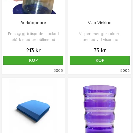
Burköppnare
Visp Vinklad
En snygg träspade i lackad
Vispen medger rakare
björk med en pålimmad
handled vid vispning.
antiglidplatta. Ett
213 kr
33 kr
antihalkunderlag medföljer.
Burken som skall öppnas
KÖP
KÖP
placeras på underlägget
och spaden läggs mot
5005
5006
locket. Håll som på bilden,
vrid och locket går upp!