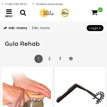
Frakt från 49 kr
Snabba leveranser
0
MENY
Inkl. moms
Exkl. moms
Logga in
Gula Rehab
2
3
1