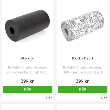
Blackroll
Blackroll soft
Perfekt för självmassage.
Perfekt för självmassage,
Kan användas för att lindra
20% mjukare än Blackroll
spänningar i kroppen.
standard.
399 kr
399 kr
KÖP
KÖP
5136
5137