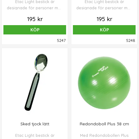
Etac Light bestick är
Etac Light bestick är
designade för personer med
designade för personer med
nedsatt kraft och rörlighet i
nedsatt kraft och rörlighet i
195 kr
195 kr
hand och arm.
hand och arm.
KÖP
KÖP
5247
5248
Sked tjock lätt
Redondoboll Plus 38 cm
Etac Light bestick är
Med Redondobollen Plus