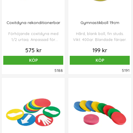
Coxitdyna rekonditionerbar
Gymnastikboll 19cm
Förhöjande coxitdyna med
Hård, blank boll, fin studs.
1/2 urtag. Anpassad för
Vikt: 400gr. Blandade färger.
offentliga lokaler, väntrum,
575 kr
199 kr
mottagningar där upprepad
spritdesinfektion krävs.
KÖP
KÖP
5188
5191