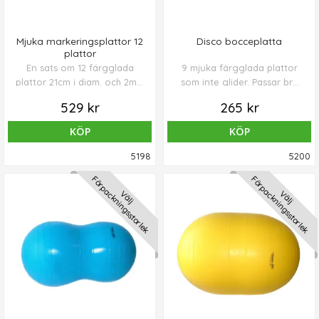
Mjuka markeringsplattor 12
Disco bocceplatta
plattor
En sats om 12 färgglada
9 mjuka färgglada plattor
plattor 21cm i diam. och 2mm
som inte glider. Passar bra
tjocka. Ligger väl an mot
för gång och balansträning.
529 kr
265 kr
golvytan utan att glida.
Mycket populära för gång &
KÖP
KÖP
balansövningar.
5198
5200
Förpackningsstorlek
Förpackningsstorlek
Välj
Välj