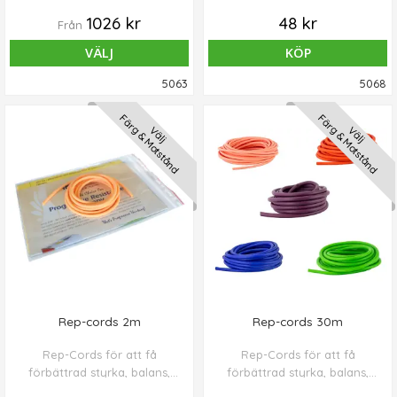
flexibilitet och uthållighet.
1026 kr
48 kr
Från
VÄLJ
KÖP
5063
5068
Färg & Motstånd
Färg & Motstånd
Välj
Välj
Rep-cords 2m
Rep-cords 30m
Rep-Cords för att få
Rep-Cords för att få
förbättrad styrka, balans,
förbättrad styrka, balans,
flexibilitet och uthållighet.
flexibilitet och uthållighet.