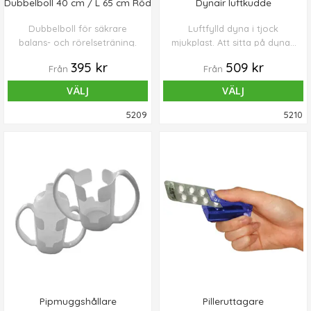
Dubbelboll 40 cm / L 65 cm Röd
Dynair luftkudde
Dubbelboll för säkrare
Luftfylld dyna i tjock
balans- och rörelseträning.
mjukplast. Att sitta på dynan
blir som att sitta på en
395 kr
509 kr
Från
Från
jätteboll, men känns säkrare
och blir säkrare på en stol
VÄLJ
VÄLJ
med rygg och karmstöd. Du
kan även stå på Dyn-air för
5209
5210
träning av balans och
fotmuskulatur. Finns i två
storlekar. Blandade färger.
Pipmuggshållare
Pilleruttagare