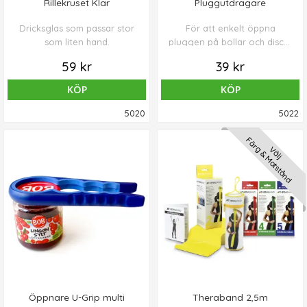
Rillekruset Klar
Pluggutdragare
Dricksglas som passar stor
För att enkelt öppna
som liten hand.
pluggen på bollar och discar
för påfyllning eller
59 kr
39 kr
reducering av luft.
KÖP
KÖP
5020
5022
Färg & Motstånd
Välj
Öppnare U-Grip multi
Theraband 2,5m