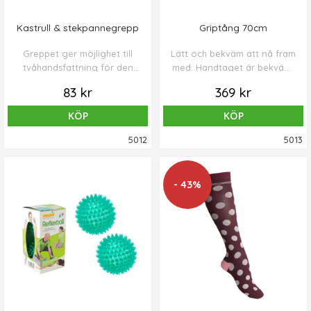
Kastrull & stekpannegrepp
Griptång 70cm
Greppet ger möjlighet till
Lätt och bekväm att nå fram
tvåhandsfattning för den
med. Handtaget är bekvämt
som är svag i händerna.
format med glidstopp och
83 kr
369 kr
Metallprofilen används till
har en liten kraftig magnet
stekpannor, träspåret till
som klarar allt från nålar till
KÖP
KÖP
kastrullerna.
nyckelknippor. Griptången
har knottriga hättor med
5012
5013
hög friktion.
- 43%