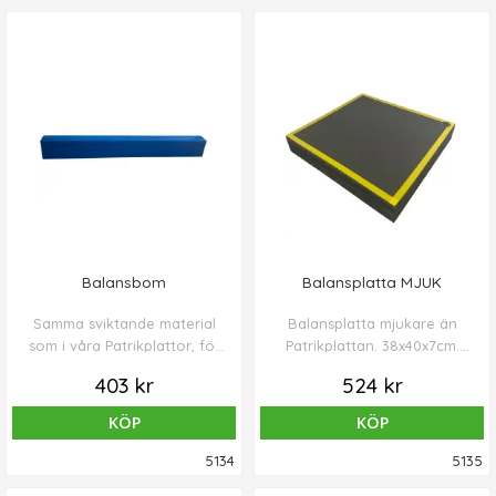
Sverige.
Balansbom
Balansplatta MJUK
Samma sviktande material
Balansplatta mjukare än
som i våra Patrikplattor, för
Patrikplattan. 38x40x7cm.
lite svårare gång och
Vikt 300g.
403 kr
524 kr
balansövningar. Formstabil.
KÖP
KÖP
5134
5135