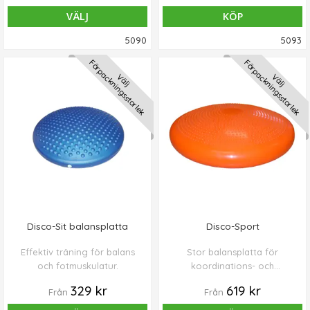
Säljes i 2-pack.
VÄLJ
KÖP
5090
5093
Förpackningsstorlek
Förpackningsstorlek
Välj
Välj
Disco-Sit balansplatta
Disco-Sport
Effektiv träning för balans
Stor balansplatta för
och fotmuskulatur.
koordinations- och
rehabövningar.
329 kr
619 kr
Från
Från