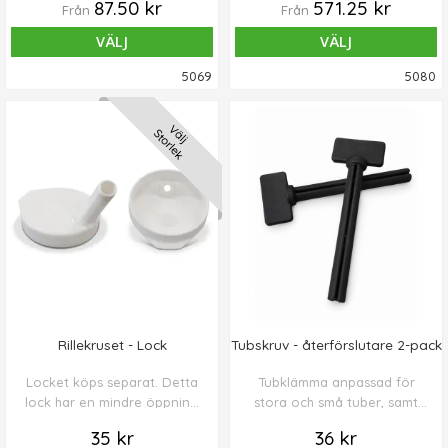
87.50 kr
571.25 kr
Från
Från
VÄLJ
VÄLJ
5069
5080
Välj
Storlek
Rillekruset - Lock
Tubskruv - återförslutare 2-pack
Locket köps separat. Detta
Tubklämma anpassad för
lock har en mindre öppning
stora och små tuber, samt
som klarar lättflytande
olika förpackningar t.ex.
35 kr
36 kr
vätska.
mjölk, grädde, kaffe, te, m.m.