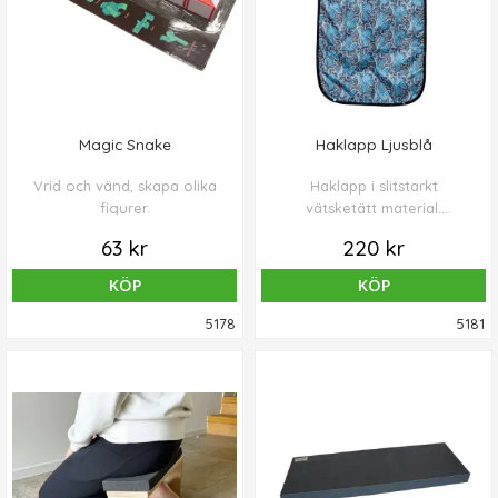
Magic Snake
Haklapp Ljusblå
Vrid och vänd, skapa olika
Haklapp i slitstarkt
figurer.
vätsketätt material.
Knäppbar spillficka och
63 kr
220 kr
reglerbar halsvidd.
KÖP
KÖP
5178
5181