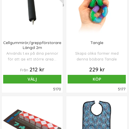
Cellgummirör/greppförstorare
Tangle
Längd 2m
Används t.ex på dina pennor
Skapa olika former med
för att ge ett större grepp.
denna böjbara Tangle
Innermått ca 7 mm.
212 kr
229 kr
Från
VÄLJ
KÖP
5170
5177